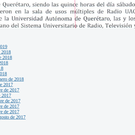
2019
e 2018
e 2018
2018
18
2018
enero de 2018
de 2017
re de 2017
e 2017
bre de 2017
re de 2017
re de 2017
gosto de 2017